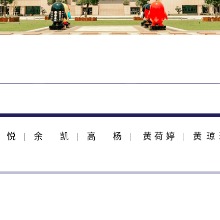
悦
余凯
高杨
​黄荷婷
黄琼