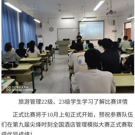
旅游管理22级、23级学生学习了解比赛详情
正式比赛将于10月上旬正式开始，预祝参赛队伍
们在第九届尖烽时刻全国酒店管理模拟大赛正式赛取
得优异成绩！