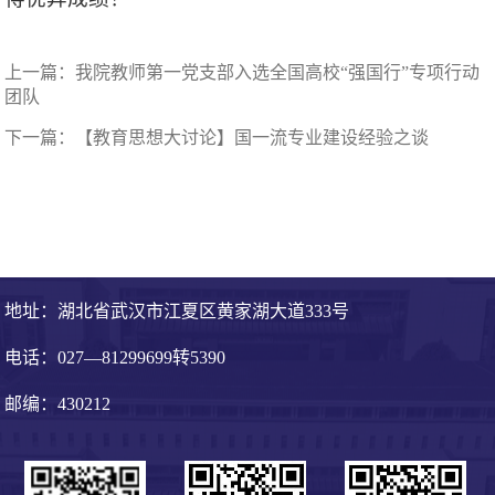
上一篇：
我院教师第一党支部入选全国高校“强国行”专项行动
团队
下一篇：
【教育思想大讨论】国一流专业建设经验之谈
地址：湖北省武汉市江夏区黄家湖大道333号
电话：027—81299699转5390
邮编：430212